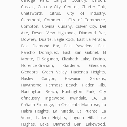
Canoga Park, Canyon Country, Carson,
Castaic, Century City, Cerritos, Charter Oak,
Chatsworth, Citrus, City of Industry,
Claremont, Commerce, City of Commerce,
Compton, Covina, Cudahy, Culver City, Del
Aire, Desert View Highlands, Diamond Bar,
Downey, Duarte, Eagle Rock, East La Mirada,
East Diamond Bar, East Pasadena, East
Rancho Domiguez, East San Gabriel, El
Monte, El Segundo, Elizabeth Lake, Encino,
Florence-Graham, Gardena, Glendale,
Glendora, Green Valley, Hacienda Heights,
Hasley Canyon, Hawaiian Gardens,
Hawthorne, Hermosa Beach, Hidden Hills,
Huntington Beach, Huntington Park, City
ofIndustry, Inglewood, Irwindale, LA, La
Cañada Flintridge, La Crescenta-Montrose, La
Habra Heights, La Mirada, La Puente, La
Verne, Ladera Heights, Laguna Hill, Lake
Hughes, Lake Diamond Bar, Lakewood,