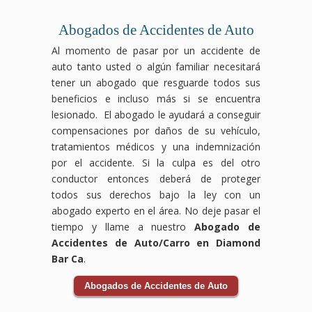
comerciales
consecuencias
abogados
daños
pueden
Los
pueden
duraderas,
especializados
ocasionados
ser
accidentes
ocurrir
pero
en
Abogados de Accidentes de Auto
por
devastadores,
laborales
por
no
compensación
Al momento de pasar por un accidente de
el
pero
pueden
condiciones
tienes
laboral
auto tanto usted o algún familiar necesitará
accidente.
no
ocurrir
inseguras,
que
luchará
Los
tienes
en
como
enfrentarlos
para
tener un abogado que resguarde todos sus
accidentes
que
cualquier
suelos
solo.
que
beneficios e incluso más si se encuentra
de
enfrentarlo
industria
resbaladizos,
Nuestro
tus
lesionado. El abogado le ayudará a conseguir
bicicleta
solo.
y a
falta
equipo
derechos
compensaciones por daños de su vehículo,
pueden
Nuestro
menudo
de
de
sean
tratamientos médicos y una indemnización
ocurrir
equipo
dejan
mantenimiento
abogados
respetados
debido
de
a
o
especializados
y
por el accidente. Si la culpa es del otro
a la
abogados
los
negligencia
en
recibas
conductor entonces deberá de proteger
negligencia
expertos
trabajadores
por
accidentes
el
todos sus derechos bajo la ley con un
de
en
enfrentando
parte
de
apoyo
abogado experto en el área. No deje pasar el
conductores
accidentes
dificultades
del
tránsito
necesario
o
de
físicas
personal.
te
durante
tiempo y llame a nuestro
Abogado de
condiciones
tránsito
y
Nuestro
guiará
tu
Accidentes de Auto/Carro en Diamond
inseguras
se
económicas.
equipo
a
recuperación.
Bar Ca
.
en
encargará
Nuestro
de
través
Las
la
de
equipo
abogados
del
aseguradoras
Abogados de Accidentes de Auto
vía,
todo
de
especializados
proceso
pueden
y
el
abogados
en
legal
intentar