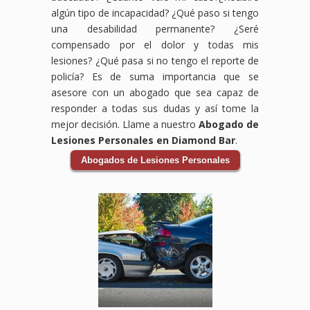
Bicicleta
aquí
CA,
reclamar
médicos,
tu
algún tipo de incapacidad? ¿Qué paso si tengo
en
para
estamos
los
salarios
accidente
una desabilidad permanente? ¿Seré
Lynwood,
ayudarte
aquí
daños
perdidos,
laboral.
compensado por el dolor y todas mis
Downey,
a
para
por
daños
Sabemos
lesiones? ¿Qué pasa si no tengo el reporte de
CA,
obtener
proteger
tus
al
que
estamos
la
tus
lesiones,
vehículo
enfrentar
policía? Es de suma importancia que se
comprometidos
compensación
derechos
incluyendo
y
un
asesore con un abogado que sea capaz de
a
que
y
gastos
cualquier
accidente
responder a todas sus dudas y así tome la
ayudarte
mereces
ayudarte
médicos,
otra
en
mejor decisión. Llame a nuestro
Abogado de
a
por
a
pérdida
pérdida
el
Lesiones Personales en Diamond Bar
.
obtener
tus
obtener
de
relacionada
trabajo
la
lesiones,
el
ingresos
con
puede
Abogados de Lesiones Personales
compensación
gastos
apoyo
y
el
ser
que
médicos,
financiero
cualquier
accidente.
abrumador,
necesitas
salarios
que
otro
Los
pero
para
perdidos
necesitas
perjuicio
accidentes
no
cubrir
y
para
que
de
tienes
gastos
daños
cubrir
hayas
auto
que
médicos,
a tu
gastos
sufrido.
pueden
hacerlo
pérdida
vehículo.
médicos,
Los
ser
solo.
de
Los
salarios
accidentes
traumáticos
Nuestro
ingresos,
accidentes
perdidos
en
y
equipo
y
de
y
centros
tener
de
otros
auto
más.