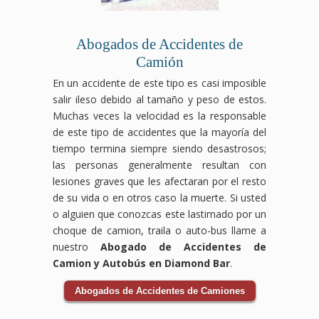
la
y
compensación
compensación
por
que
Abogados de Accidentes de
accidente
te
de
corresponden.
Camión
bicicleta
En un accidente de este tipo es casi imposible
que
salir ileso debido al tamaño y peso de estos.
te
corresponde.
Muchas veces la velocidad es la responsable
de este tipo de accidentes que la mayoría del
tiempo termina siempre siendo desastrosos;
las personas generalmente resultan con
lesiones graves que les afectaran por el resto
de su vida o en otros caso la muerte. Si usted
o alguien que conozcas este lastimado por un
choque de camion, traila o auto-bus llame a
nuestro
Abogado de Accidentes de
Camion y Autobús en Diamond Bar
.
Abogados de Accidentes de Camiones