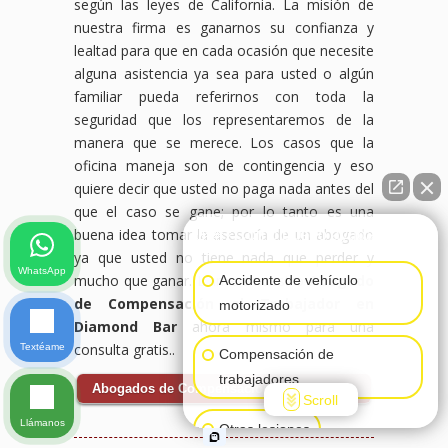
según las leyes de California. La misión de
nuestra firma es ganarnos su confianza y
lealtad para que en cada ocasión que necesite
alguna asistencia ya sea para usted o algún
familiar pueda referirnos con toda la
seguridad que los representaremos de la
manera que se merece. Los casos que la
oficina maneja son de contingencia y eso
quiere decir que usted no paga nada antes del
que el caso se gane; por lo tanto es una
buena idea tomar la asesoría de un abogado
👋🏼¿Cómo puedo ayudarte?
ya que usted no tiene nada que perder y
WhatsApp
mucho que ganar. Llame a nuestro
Abogado
Accidente de vehículo
de Compensación al Trabajador en
motorizado
Diamond Bar
ahora mismo para una
consulta gratis..
Textéame
Compensación de
trabajadores
Abogados de Compensación al Trabajador
Scroll
Llámanos
Otras lesiones